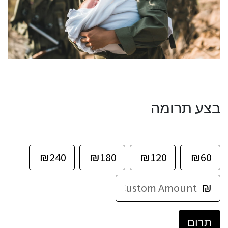
בצע תרומה
₪
240
₪
180
₪
120
₪
60
₪
תרום