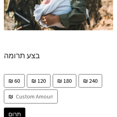
בצע תרומה
₪
60
₪
120
₪
180
₪
240
₪
תרום