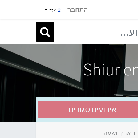
התחבר
עִבְרִי
Shiur e
אירועים סגורים
תאריך ושעה