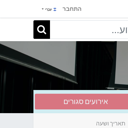
התחבר
עִבְרִי
אירועים סגורים
תאריך ושעה