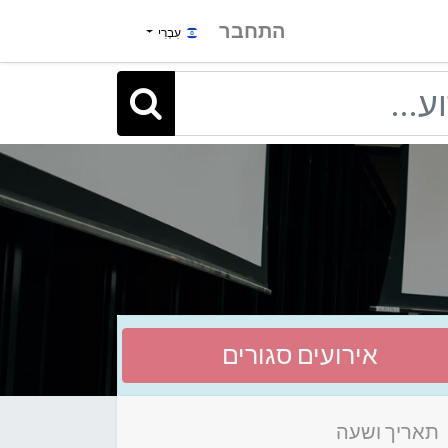
התחבר
עִבְרִי
אירועים סגורים
תאריך ושעה