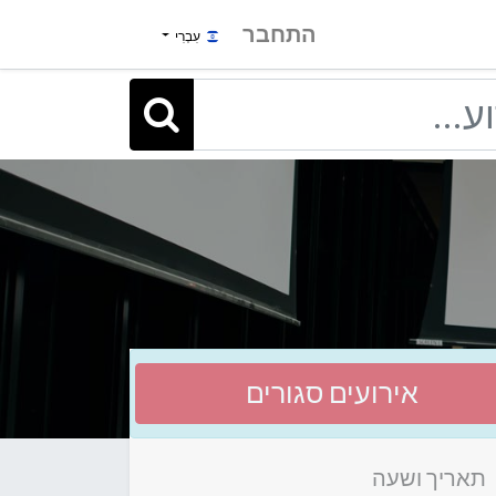
התחבר
עִבְרִי
אירועים סגורים
תאריך ושעה