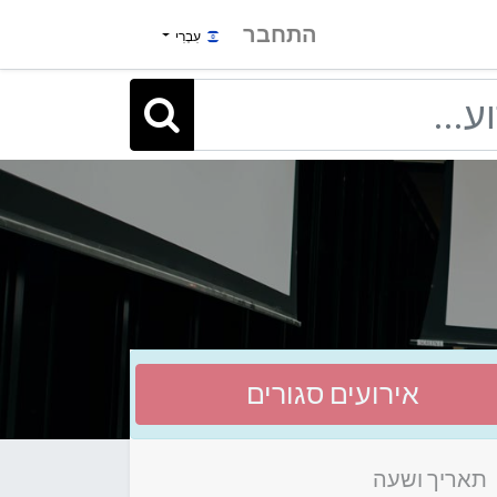
התחבר
עִבְרִי
אירועים סגורים
תאריך ושעה