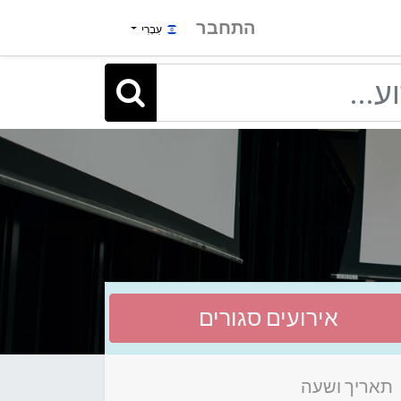
התחבר
עִבְרִי
אירועים סגורים
תאריך ושעה