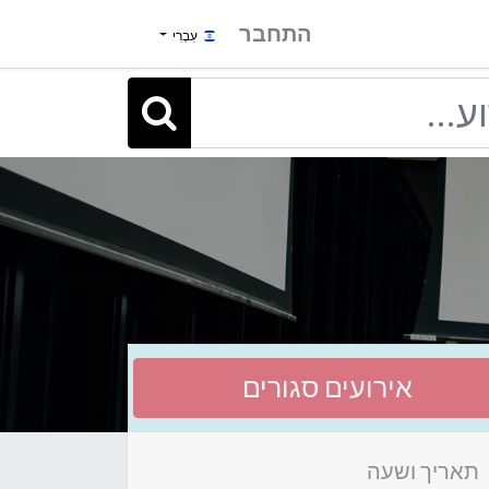
התחבר
עִבְרִי
אירועים סגורים
תאריך ושעה