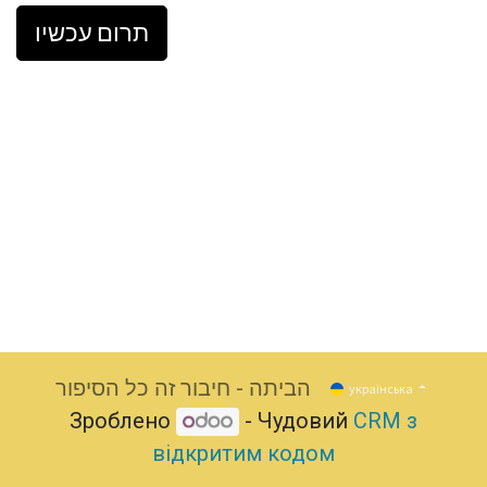
תרום עכשיו
הביתה - חיבור זה כל הסיפור
українська
Зроблено
- Чудовий
CRM з
відкритим кодом