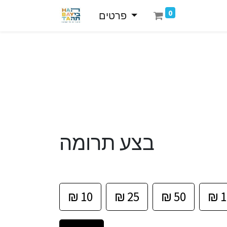
0
פרטים
בצע תרומה
₪
10
₪
25
₪
50
₪
1