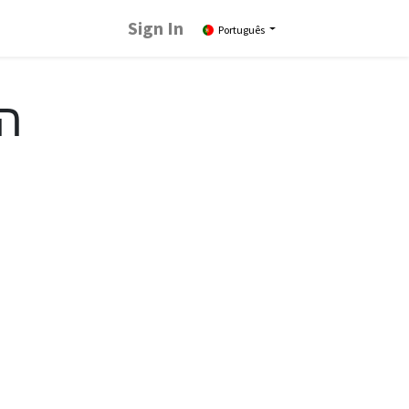
Sign In
Português
הב