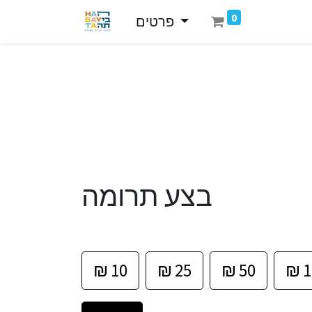
0
פרטים
בצע תרומה
₪
10
₪
25
₪
50
₪
1