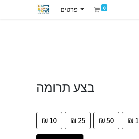
0
פרטים
בצע תרומה
₪
10
₪
25
₪
50
₪
1