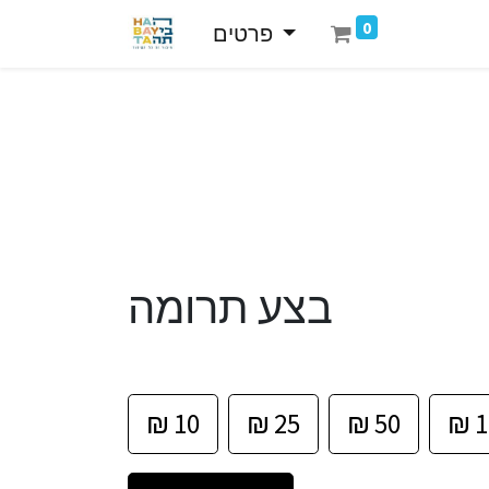
0
פרטים
בצע תרומה
₪
10
₪
25
₪
50
₪
1