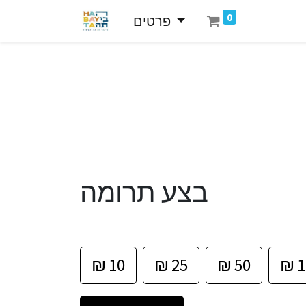
0
פרטים
בצע תרומה
₪
10
₪
25
₪
50
₪
1