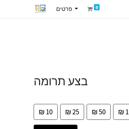
0
פרטים
בצע תרומה
₪
10
₪
25
₪
50
₪
1