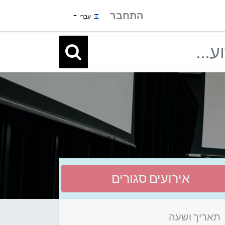
התחבר
עִבְרִי
אירועים סגורים
תאריך ושעה