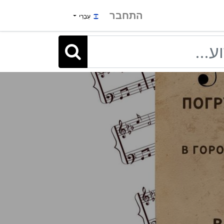
התחבר
עִבְרִי